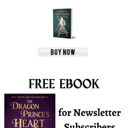
r
i
e
s